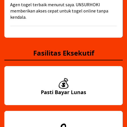
Agen togel terbaik menurut saya. UNSURHOKI
memberikan akses cepat untuk togel online tanpa
kendala.
Fasilitas Eksekutif
💰
Pasti Bayar Lunas