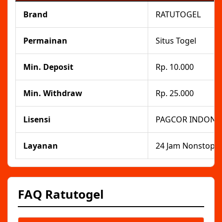
Brand
RATUTOGEL
Permainan
Situs Togel
Min. Deposit
Rp. 10.000
Min. Withdraw
Rp. 25.000
Lisensi
PAGCOR INDONE
Layanan
24 Jam Nonstop
FAQ Ratutogel