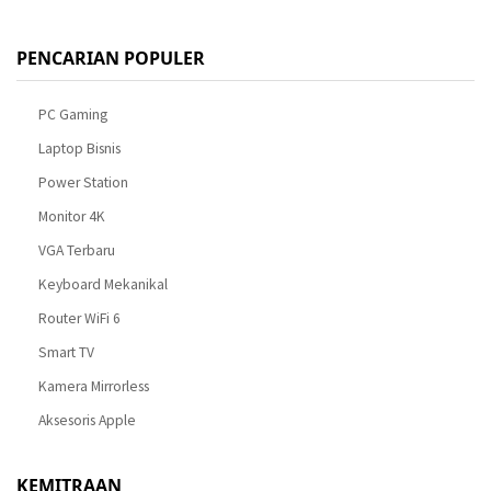
PENCARIAN POPULER
PC Gaming
Laptop Bisnis
Power Station
Monitor 4K
VGA Terbaru
Keyboard Mekanikal
Router WiFi 6
Smart TV
Kamera Mirrorless
Aksesoris Apple
KEMITRAAN