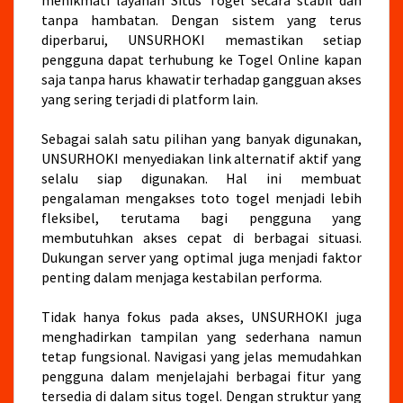
tanpa hambatan. Dengan sistem yang terus
diperbarui, UNSURHOKI memastikan setiap
pengguna dapat terhubung ke Togel Online kapan
saja tanpa harus khawatir terhadap gangguan akses
yang sering terjadi di platform lain.
Sebagai salah satu pilihan yang banyak digunakan,
UNSURHOKI menyediakan link alternatif aktif yang
selalu siap digunakan. Hal ini membuat
pengalaman mengakses
toto togel
menjadi lebih
fleksibel, terutama bagi pengguna yang
membutuhkan akses cepat di berbagai situasi.
Dukungan server yang optimal juga menjadi faktor
penting dalam menjaga kestabilan performa.
Tidak hanya fokus pada akses, UNSURHOKI juga
menghadirkan tampilan yang sederhana namun
tetap fungsional. Navigasi yang jelas memudahkan
pengguna dalam menjelajahi berbagai fitur yang
tersedia di dalam
situs togel
. Dengan struktur yang