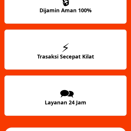
🔒
Dijamin Aman 100%
⚡
Trasaksi Secepat Kilat
🗪
Layanan 24 Jam