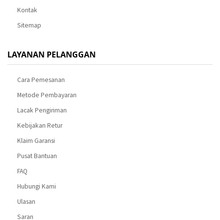
Kontak
Sitemap
LAYANAN PELANGGAN
Cara Pemesanan
Metode Pembayaran
Lacak Pengiriman
Kebijakan Retur
Klaim Garansi
Pusat Bantuan
FAQ
Hubungi Kami
Ulasan
Saran