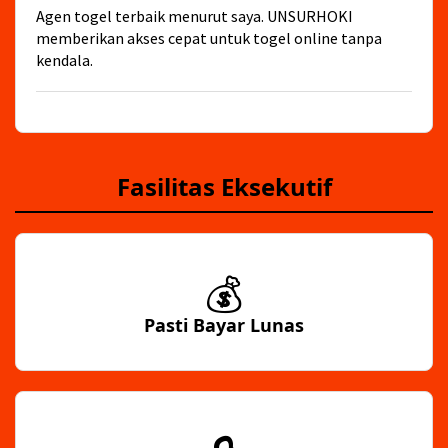
Agen togel terbaik menurut saya. UNSURHOKI
memberikan akses cepat untuk togel online tanpa
kendala.
Fasilitas Eksekutif
💰
Pasti Bayar Lunas