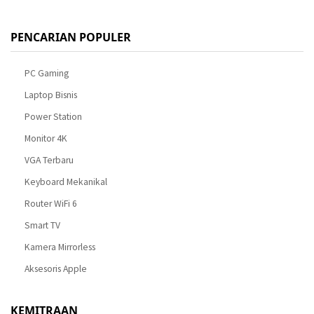
PENCARIAN POPULER
PC Gaming
Laptop Bisnis
Power Station
Monitor 4K
VGA Terbaru
Keyboard Mekanikal
Router WiFi 6
Smart TV
Kamera Mirrorless
Aksesoris Apple
KEMITRAAN