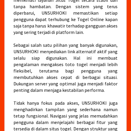
tanpa hambatan. Dengan sistem yang terus
diperbarui, UNSURHOKI memastikan setiap
pengguna dapat terhubung ke Togel Online kapan
saja tanpa harus khawatir terhadap gangguan akses
yang sering terjadi di platform lain.
Sebagai salah satu pilihan yang banyak digunakan,
UNSURHOKI menyediakan link alternatif aktif yang
selalu siap digunakan. Hal ini membuat
pengalaman mengakses
toto togel
menjadi lebih
fleksibel, terutama bagi pengguna yang
membutuhkan akses cepat di berbagai situasi.
Dukungan server yang optimal juga menjadi faktor
penting dalam menjaga kestabilan performa.
Tidak hanya fokus pada akses, UNSURHOKI juga
menghadirkan tampilan yang sederhana namun
tetap fungsional. Navigasi yang jelas memudahkan
pengguna dalam menjelajahi berbagai fitur yang
tersedia di dalam
situs togel
. Dengan struktur yang