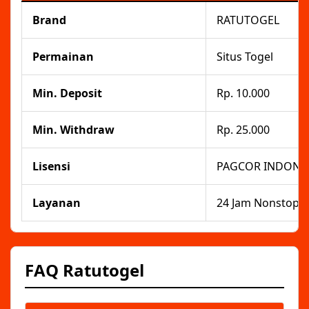
Brand
RATUTOGEL
Permainan
Situs Togel
Min. Deposit
Rp. 10.000
Min. Withdraw
Rp. 25.000
Lisensi
PAGCOR INDONE
Layanan
24 Jam Nonstop
FAQ Ratutogel