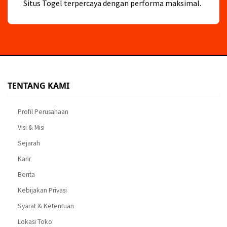
Situs Togel terpercaya dengan performa maksimal.
TENTANG KAMI
Profil Perusahaan
Visi & Misi
Sejarah
Karir
Berita
Kebijakan Privasi
Syarat & Ketentuan
Lokasi Toko