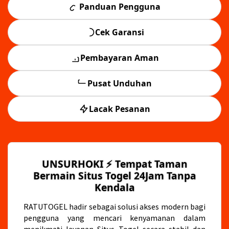
Panduan Pengguna
Cek Garansi
Pembayaran Aman
Pusat Unduhan
Lacak Pesanan
UNSURHOKI ⚡️ Tempat Taman
Bermain Situs Togel 24Jam Tanpa
Kendala
RATUTOGEL
hadir sebagai solusi akses modern bagi
pengguna yang mencari kenyamanan dalam
menikmati layanan Situs Togel secara stabil dan