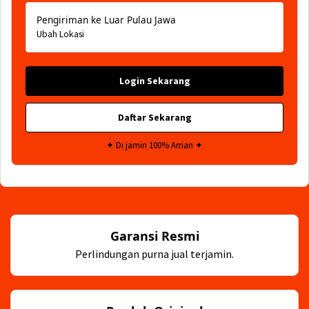
Pengiriman ke Luar Pulau Jawa
Ubah Lokasi
Login Sekarang
Daftar Sekarang
✦ Di jamin 100% Aman ✦
Garansi Resmi
Perlindungan purna jual terjamin.