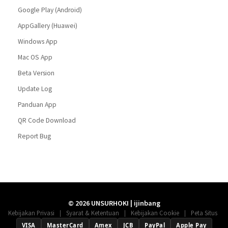
Google Play (Android)
AppGallery (Huawei)
Windows App
Mac OS App
Beta Version
Update Log
Panduan App
QR Code Download
Report Bug
© 2026 UNSURHOKI | ijinbang
|
|
|
Kebijakan Privasi
Syarat & Ketentuan
Kebijakan Cookie
Peta Situs
VISA
MasterCard
Amex
JCB
PayPal
Apple Pay