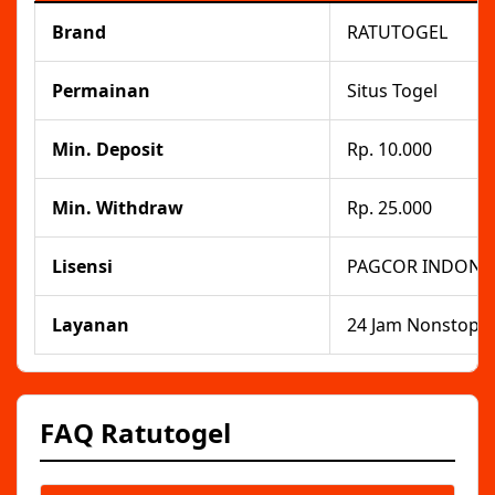
Brand
RATUTOGEL
Permainan
Situs Togel
Min. Deposit
Rp. 10.000
Min. Withdraw
Rp. 25.000
Lisensi
PAGCOR INDONE
Layanan
24 Jam Nonstop
FAQ Ratutogel