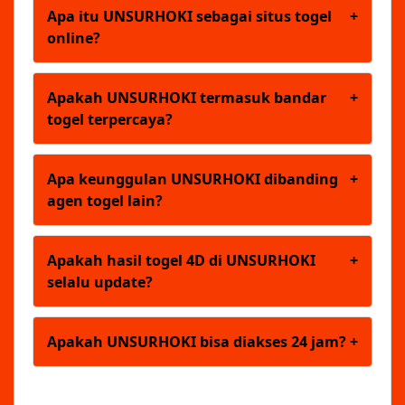
Apa itu UNSURHOKI sebagai situs togel
+
online?
UNSURHOKI adalah situs togel online yang
menyediakan layanan bandar togel dan agen
Apakah UNSURHOKI termasuk bandar
+
togel dengan akses cepat serta pasaran toto
togel terpercaya?
togel lengkap termasuk togel 4D.
UNSURHOKI dikenal sebagai bandar togel dengan
sistem stabil, sehingga pemain togel online
Apa keunggulan UNSURHOKI dibanding
+
dapat mengakses layanan tanpa gangguan.
agen togel lain?
Keunggulan UNSURHOKI terletak pada sistem
ringan, akses cepat, serta pilihan pasaran toto
Apakah hasil togel 4D di UNSURHOKI
+
togel dan togel 4D yang lengkap.
selalu update?
Ya, hasil togel 4D di UNSURHOKI diperbarui secara
berkala sehingga pemain togel online dapat
Apakah UNSURHOKI bisa diakses 24 jam?
+
memantau hasil dengan mudah.
UNSURHOKI dapat diakses 24 jam sebagai situs
togel online dengan sistem stabil yang