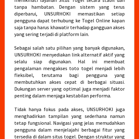
tanpa hambatan. Dengan sistem yang terus
diperbarui, UNSURHOKI memastikan setiap
pengguna dapat terhubung ke Togel Online kapan
saja tanpa harus khawatir terhadap gangguan akses
yang sering terjadi di platform lain.
Sebagai salah satu pilihan yang banyak digunakan,
UNSURHOKI menyediakan link alternatif aktif yang
selalu siap digunakan. Hal ini membuat
pengalaman mengakses
toto togel
menjadi lebih
fleksibel, terutama bagi pengguna yang
membutuhkan akses cepat di berbagai situasi.
Dukungan server yang optimal juga menjadi faktor
penting dalam menjaga kestabilan performa.
Tidak hanya fokus pada akses, UNSURHOKI juga
menghadirkan tampilan yang sederhana namun
tetap fungsional. Navigasi yang jelas memudahkan
pengguna dalam menjelajahi berbagai fitur yang
tersedia di dalam
situs togel
. Dengan struktur yang